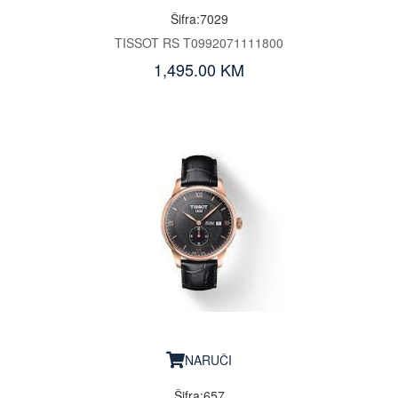
Šifra:7029
TISSOT RS T0992071111800
1,495.00 KM
NARUČI
Šifra:657