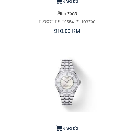
NARUČI
Šifra:7005
TISSOT RS T0554171103700
910.00 KM
NARUČI