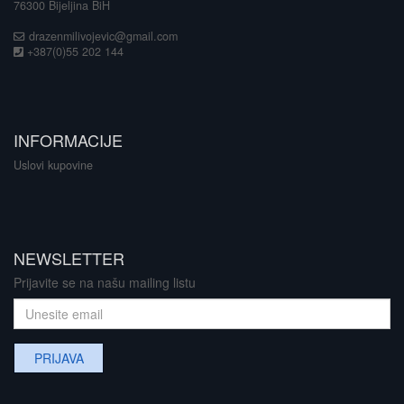
76300 Bijeljina BiH
drazenmilivojevic@gmail.com
+387(0)55 202 144
INFORMACIJE
Uslovi kupovine
NEWSLETTER
Prijavite se na našu mailing listu
PRIJAVA