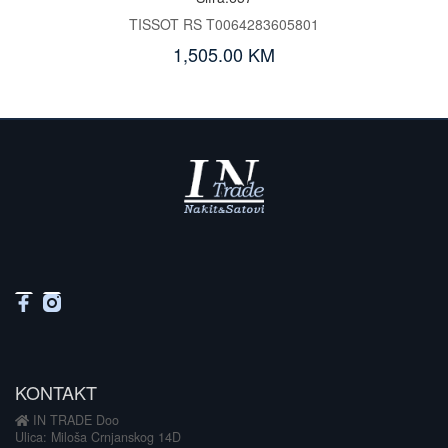
TISSOT RS T0064283605801
1,505.00 KM
KONTAKT
IN TRADE Doo
Ulica: Miloša Crnjanskog 14D