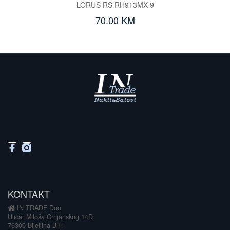
LORUS RS RH913MX-9
70.00 KM
KONTAKT
IN TRADE Doo
Ulica: Miloša Crnjanskog 14D
76300 Bijeljina BiH