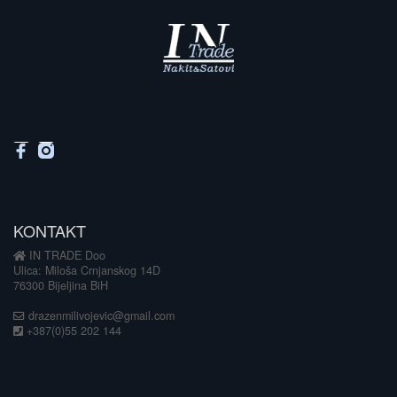
KONTAKT
IN TRADE Doo
Ulica: Miloša Crnjanskog 14D
76300 Bijeljina BiH
drazenmilivojevic@gmail.com
+387(0)55 202 144