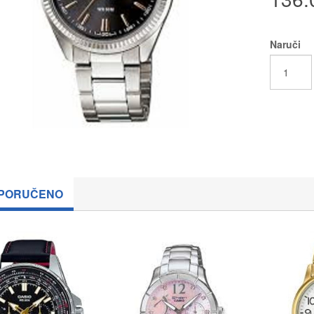
Naruči
PORUČENO