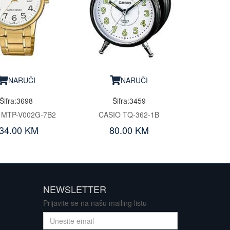
NARUČI
NARUČI
Šifra:3698
Šifra:3459
 MTP-V002G-7B2
CASIO TQ-362-1B
34.00 KM
80.00 KM
NEWSLETTER
Prijavite se na našu mailing listu