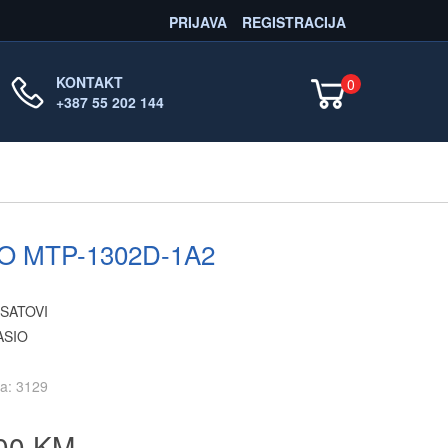
PRIJAVA
REGISTRACIJA
KONTAKT
0
+387 55 202 144
O MTP-1302D-1A2
 SATOVI
ASIO
kla: 3129
00 KM