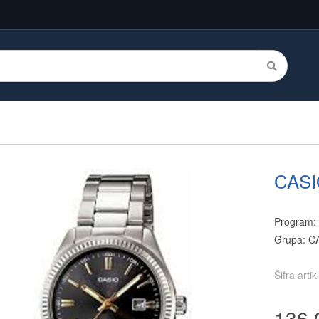
CASI
Program:
Grupa: C
Šifra arti
136.