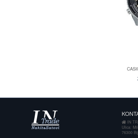
CASI
KONT
IN TR
Ulica: Mi
76300 Bij