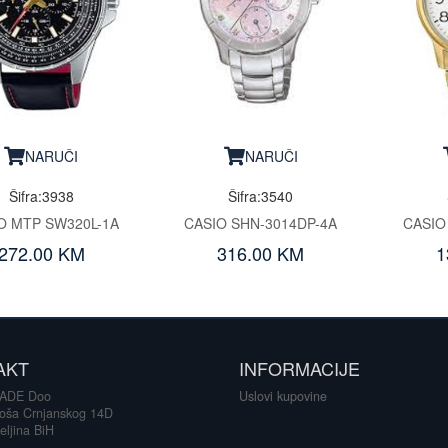
NARUČI
NARUČI
Šifra:3938
Šifra:3540
O MTP SW320L-1A
CASIO SHN-3014DP-4A
CASIO
272.00 KM
316.00 KM
1
AKT
INFORMACIJE
ADE Doo
Uslovi kupovine
loša Crnjanskog 14D
eljina BiH