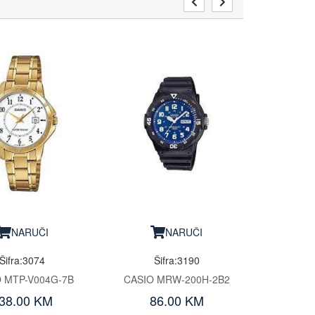
NARUČI
NARUČI
Šifra:3074
Šifra:3190
 MTP-V004G-7B
CASIO MRW-200H-2B2
38.00 KM
86.00 KM