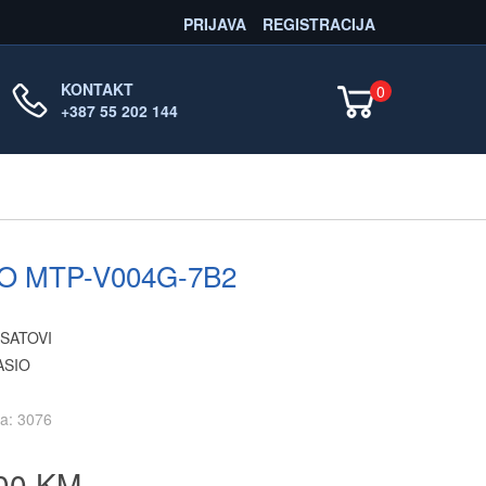
PRIJAVA
REGISTRACIJA
KONTAKT
0
+387 55 202 144
O MTP-V004G-7B2
 SATOVI
ASIO
kla: 3076
00 KM