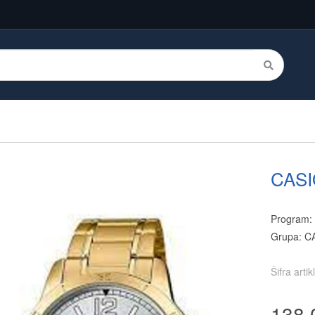
CASI
Program:
Grupa: C
Šifra arti
138.