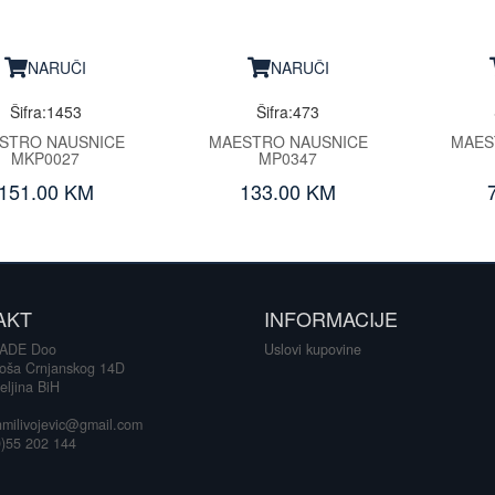
NARUČI
NARUČI
Šifra:1453
Šifra:473
STRO NAUSNICE
MAESTRO NAUSNICE
MAES
MKP0027
MP0347
151.00 KM
133.00 KM
AKT
INFORMACIJE
ADE Doo
Uslovi kupovine
loša Crnjanskog 14D
eljina BiH
milivojevic@gmail.com
)55 202 144