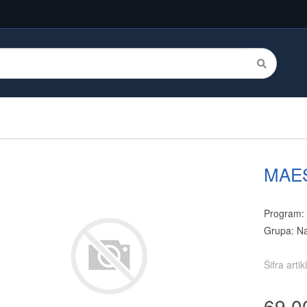
MAE
Program
Grupa: N
Šifra arti
69.0