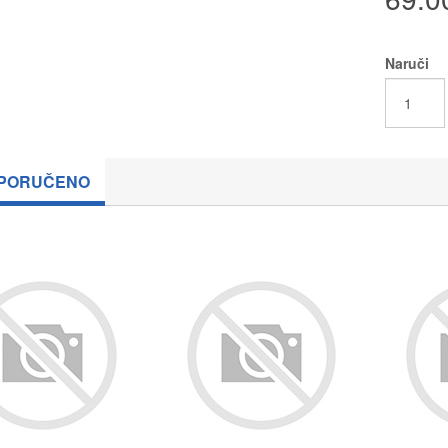
Naruči
PORUČENO