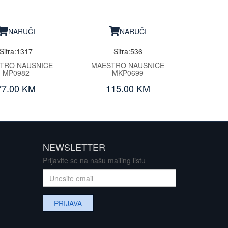
NARUČI
NARUČI
Šifra:1317
Šifra:536
TRO NAUSNICE
MAESTRO NAUSNICE
MP0982
MKP0699
77.00 KM
115.00 KM
NEWSLETTER
Prijavite se na našu mailing listu
PRIJAVA