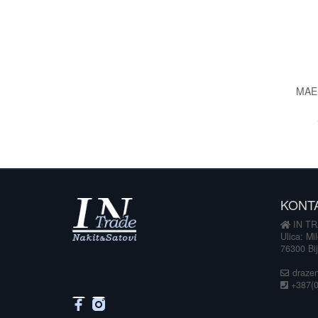
MAE
KONT
IN TR
Ulica: Mi
76300 Bij
drazen
+387(0