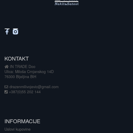
KONTAKT
IN TRADE Doo
Ulica: Miloša Crnjanskog 14D
76300 Bijeljina BiH
drazenmilivojevic@gmail.com
+387(0)55 202 144
INFORMACIJE
Uslovi kupovine