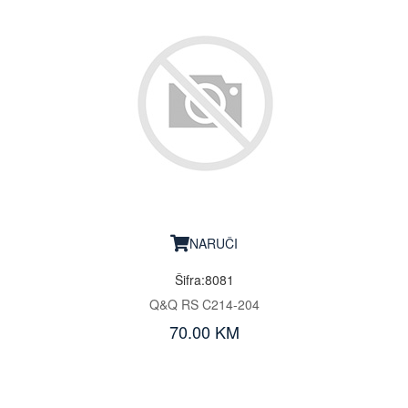
NARUČI
Šifra:8081
Q&Q RS C214-204
70.00 KM