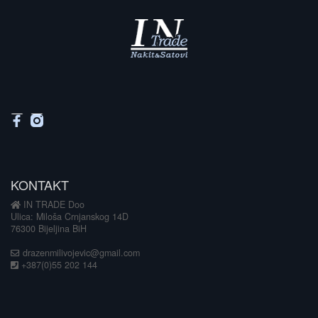
KONTAKT
IN TRADE Doo
Ulica: Miloša Crnjanskog 14D
76300 Bijeljina BiH
drazenmilivojevic@gmail.com
+387(0)55 202 144