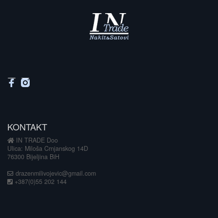
KONTAKT
IN TRADE Doo
Ulica: Miloša Crnjanskog 14D
76300 Bijeljina BiH
drazenmilivojevic@gmail.com
+387(0)55 202 144