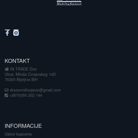
KONTAKT
IN TRADE Doo
Ulica: Miloša Crnjanskog 14D
76300 Bijeljina BiH
drazenmilivojevic@gmail.com
+387(0)55 202 144
INFORMACIJE
Uslovi kupovine