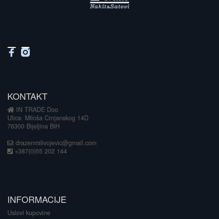
KONTAKT
IN TRADE Doo
Ulica: Miloša Crnjanskog 14D
76300 Bijeljina BiH
drazenmilivojevic@gmail.com
+387(0)55 202 144
INFORMACIJE
Uslovi kupovine