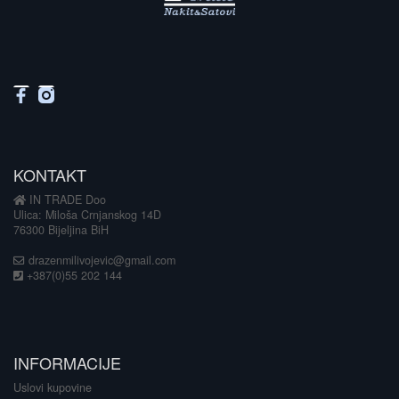
KONTAKT
IN TRADE Doo
Ulica: Miloša Crnjanskog 14D
76300 Bijeljina BiH
drazenmilivojevic@gmail.com
+387(0)55 202 144
INFORMACIJE
Uslovi kupovine