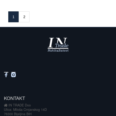
1
2
KONTAKT
IN TRADE Doo
Ulica: Miloša Crnjanskog 14D
76300 Bijeljina BiH