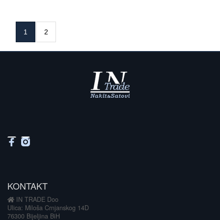
1
2
KONTAKT
IN TRADE Doo
Ulica: Miloša Crnjanskog 14D
76300 Bijeljina BiH