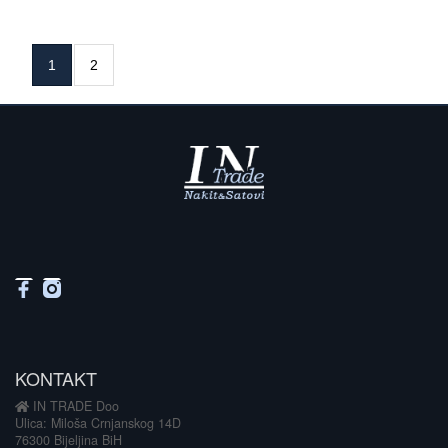
1
2
KONTAKT
IN TRADE Doo
Ulica: Miloša Crnjanskog 14D
76300 Bijeljina BiH