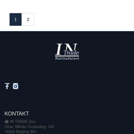
1
2
KONTAKT
IN TRADE Doo
Ulica: Miloša Crnjanskog 14D
76300 Bijeljina BiH