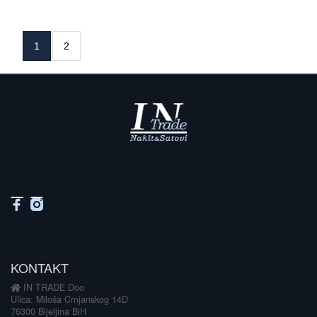
1
2
KONTAKT
IN TRADE Doo
Ulica: Miloša Crnjanskog 14D
76300 Bijeljina BiH