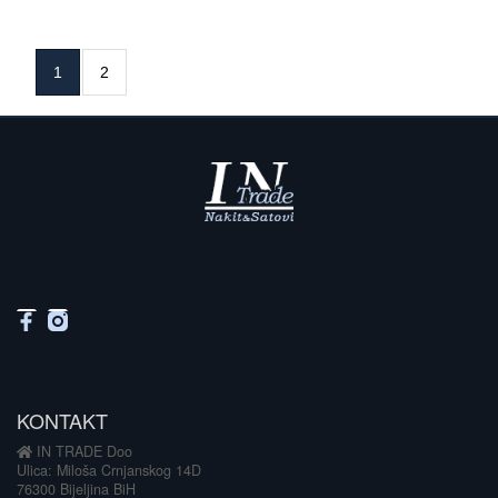
1
2
KONTAKT
IN TRADE Doo
Ulica: Miloša Crnjanskog 14D
76300 Bijeljina BiH