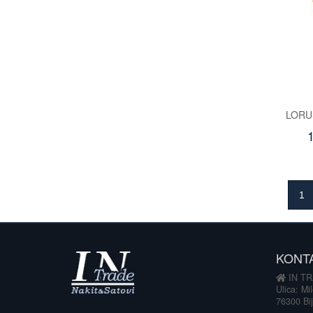
LORU
1
KONT
IN TR
Ulica: Mi
76300 Bij