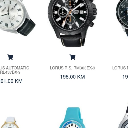
US AUTOMATIC
LORUS R.S. RM303EX-9
LORUS R
RL437BX-9
198.00 KM
19
261.00 KM