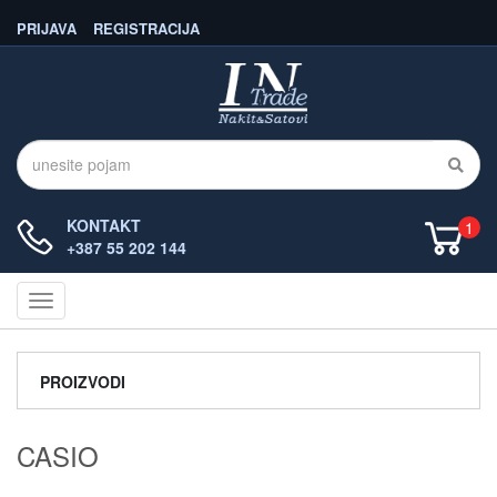
PRIJAVA
REGISTRACIJA
KONTAKT
1
+387 55 202 144
Navigacija
PROIZVODI
CASIO