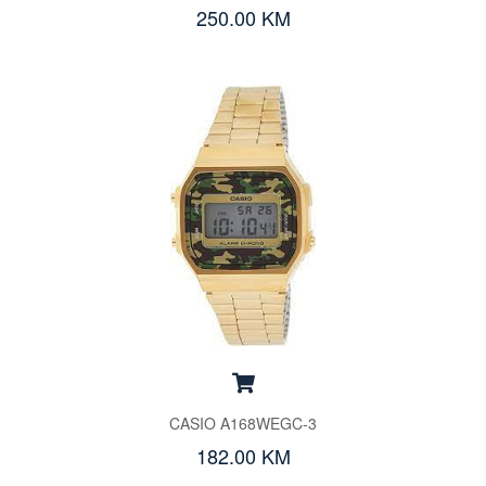
250.00 KM
CASIO A168WEGC-3
182.00 KM