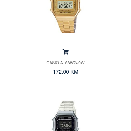
CASIO A168WG-9W
172.00 KM