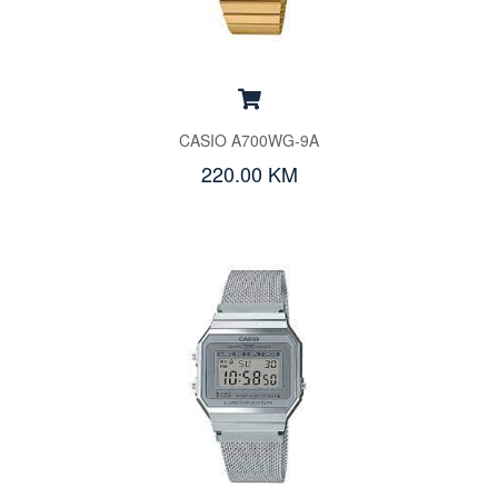
CASIO A700WG-9A
220.00 KM