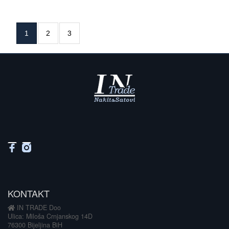
1
2
3
KONTAKT
IN TRADE Doo
Ulica: Miloša Crnjanskog 14D
76300 Bijeljina BiH