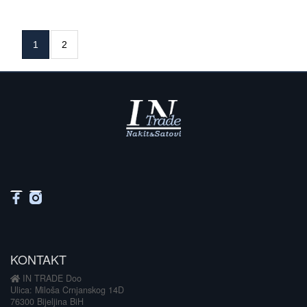
1
2
KONTAKT
IN TRADE Doo
Ulica: Miloša Crnjanskog 14D
76300 Bijeljina BiH