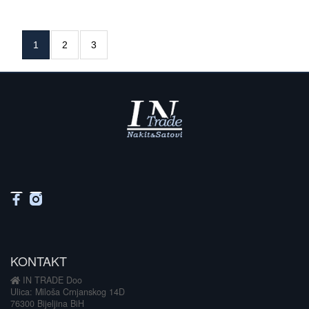
1
2
3
KONTAKT
IN TRADE Doo
Ulica: Miloša Crnjanskog 14D
76300 Bijeljina BiH