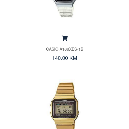
CASIO A168XES-1B
140.00 KM